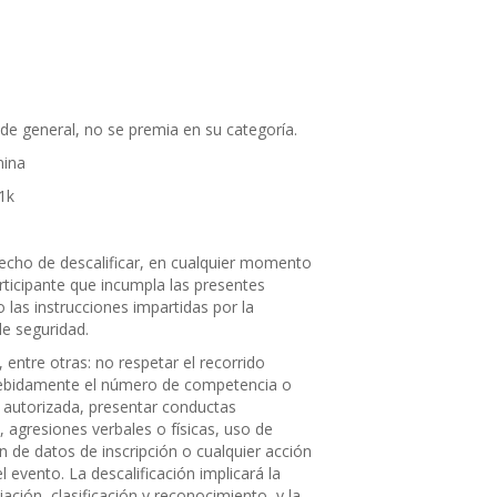
de general, no se premia en su categoría.
nina
21k
recho de descalificar, en cualquier momento
rticipante que incumpla las presentes
 las instrucciones impartidas por la
de seguridad.
 entre otras: no respetar el recorrido
ndebidamente el número de competencia o
no autorizada, presentar conductas
, agresiones verbales o físicas, uso de
ón de datos de inscripción o cualquier acción
l evento. La descalificación implicará la
ación, clasificación y reconocimiento, y la