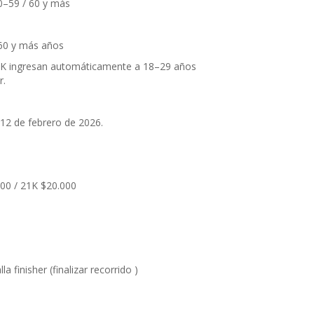
0–59 / 60 y más
 60 y más años
K ingresan automáticamente a 18–29 años
r.
 12 de febrero de 2026.
000 / 21K $20.000
a finisher (finalizar recorrido )