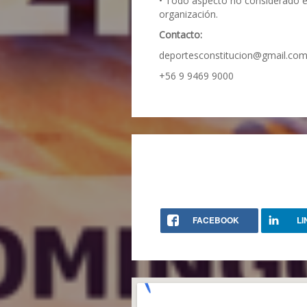
• Todo aspecto no considerado en
organización.
Contacto:
deportesconstitucion@gmail.co
+56 9 9469 9000
FACEBOOK
LI