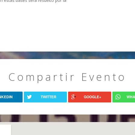
 estas bases será resuelto por la
m
Compartir Evento
NKEDIN
TWITTER
GOOGLE+
WHA