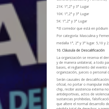
21K: 1°,2° y 3° Lugar
10K: 1°,2° y 3° Lugar
5K: 1°,2° y 3° Lugar
*El corredor que está en pódium 
Por categoría: Masculina y Feme
medalla 1°, 2° y 3° lugar. 5,10 y 
10. Cláusula de Descalificación
La organización se reserva el de
y de manera unilateral, a todo pa
bases, el reglamento del evento o
organización, jueces o personal 
Serán causales de descalificación,
oficial, no portar o manipular i
chip, recibir asistencia externa 
antideportivas, actos de violencia
sustancias prohibidas, falsificaci
que altere el normal desarrollo de
pérdida total de derechos a premi