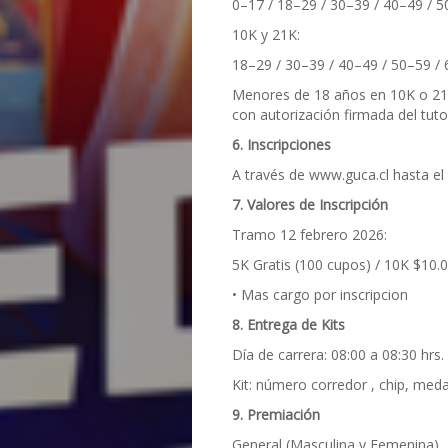
0–17 / 18–29 / 30–39 / 40–49 / 5
10K y 21K:
18–29 / 30–39 / 40–49 / 50–59 /
Menores de 18 años en 10K o 21
con autorización firmada del tuto
6. Inscripciones
A través de www.guca.cl hasta el
7. Valores de Inscripción
Tramo 12 febrero 2026:
5K Gratis (100 cupos) / 10K $10.
• Mas cargo por inscripcion
8. Entrega de Kits
Día de carrera: 08:00 a 08:30 hrs.
Kit: número corredor , chip, medall
9. Premiación
General (Masculina y Femenina)