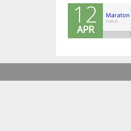
12
Maraton 
Curicó
APR