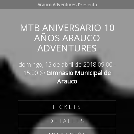
Arauco Adventures
Presenta
MTB ANIVERSARIO 10
AÑOS ARAUCO
ADVENTURES
domingo, 15 de abril de 2018 09:00
-
15:00
@
Gimnasio Municipal de
Arauco
TICKETS
DETALLES