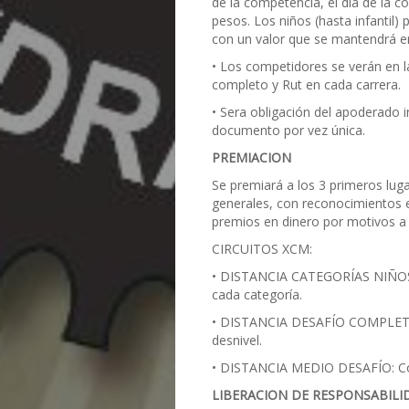
de la competencia, el día de la 
pesos. Los niños (hasta infantil) 
con un valor que se mantendrá e
• Los competidores se verán en l
completo y Rut en cada carrera.
• Sera obligación del apoderado in
documento por vez única.
PREMIACION
Se premiará a los 3 primeros lug
generales, con reconocimientos e
premios en dinero por motivos a 
CIRCUITOS XCM:
• DISTANCIA CATEGORÍAS NIÑOS: C
cada categoría.
• DISTANCIA DESAFÍO COMPLETO:
desnivel.
• DISTANCIA MEDIO DESAFÍO: Con
LIBERACION DE RESPONSABILI