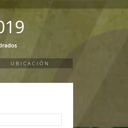
019
drados
UBICACIÓN