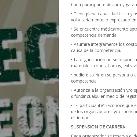
Cada participante declara y garan
• Tiene plena capacidad física y 
voluntariamente lo expresado en 
• Se encuentra médicamente apto
competencia demanda.
• Asumirá íntegramente los costo
causa de la competencia.
• La organización no se responsab
materiales, robos, hurtos, extrav
• pudiere sufrir en su persona o 
competencia.
• Autoriza a la organización y/o s
difundir cualquier medio de regist
• “El participante” reconoce que 
de los organizadores y/o sponsor
el tiempo.
SUSPENSION DE CARRERA
Cada organizador se reserva el d