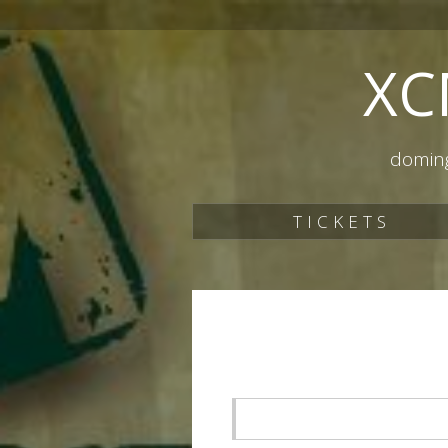
XC
doming
TICKETS