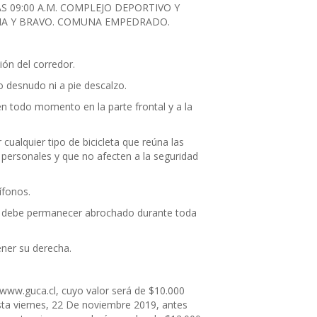
S 09:00 A.M. COMPLEJO DEPORTIVO Y
NA Y BRAVO. COMUNA EMPEDRADO.
ión del corredor.
o desnudo ni a pie descalzo.
n todo momento en la parte frontal y a la
r cualquier tipo de bicicleta que reúna las
 personales y que no afecten a la seguridad
ífonos.
o y debe permanecer abrochado durante toda
ener su derecha.
 www.guca.cl, cuyo valor será de $10.000
asta viernes, 22 De noviembre 2019, antes