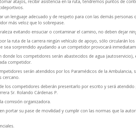
omar atajos, recibir asistencia en la ruta, tendremos puntos de contr
tideportivos.
ar un lenguaje adecuado y de respeto para con las demás personas qu
idor más veloz que lo sobrepase.
uraleza evitando ensuciar o contaminar el camino, no deben dejar nin
por la ruta de la carrera ningún vehículo de apoyo, sólo circularán los 
que sea sorprendido ayudando a un competidor provocará inmediatamen
a en donde los competidores serán abastecidos de agua (autoservicio)
cada competidor.
ompetidores serán atendidos por los Paramédicos de la Ambulancia, si
s cercano.
 de los competidores deberán presentarlo por escrito y será atendido
arrera Sr. Rolando Cárdenas P.
 la comisión organizadora.
n portar su pase de movilidad y cumplir con las normas que la autori
nciales.