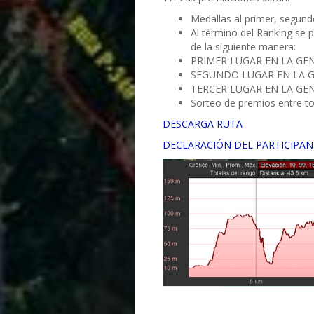
Medallas al primer, segundo
Al término del Ranking se 
de la siguiente manera:
PRIMER LUGAR EN LA GEN
SEGUNDO LUGAR EN LA G
TERCER LUGAR EN LA GEN
Sorteo de premios entre tod
DESCARGA RUTA
DECLARACIÓN DEL PARTICIPAN