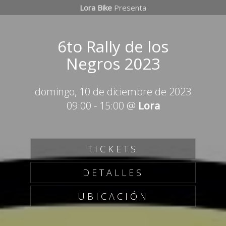
Lora Bike
Presenta
6to Rally de los
Negros 2023
domingo, 10 de diciembre de 2023
09:00
-
15:00
@
Lora
TICKETS
DETALLES
UBICACIÓN