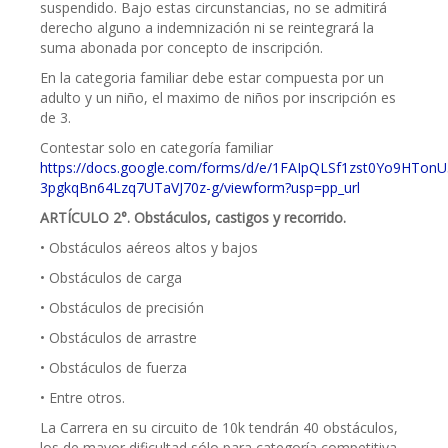
suspendido. Bajo estas circunstancias, no se admitirá
derecho alguno a indemnización ni se reintegrará la
suma abonada por concepto de inscripción.
En la categoria familiar debe estar compuesta por un
adulto y un niño, el maximo de niños por inscripción es
de 3.
Contestar solo en categoría familiar
https://docs.google.com/forms/d/e/1FAIpQLSf1zst0Yo9HTon
3pgkqBn64Lzq7UTaVJ70z-g/viewform?usp=pp_url
ARTÍCULO 2°. Obstáculos, castigos y recorrido.
• Obstáculos aéreos altos y bajos
• Obstáculos de carga
• Obstáculos de precisión
• Obstáculos de arrastre
• Obstáculos de fuerza
• Entre otros.
La Carrera en su circuito de 10k tendrán 40 obstáculos,
los de mayor dificultad sólo para categoría competitiva,