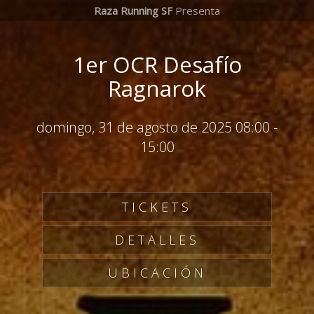
Raza Running SF
Presenta
1er OCR Desafío
Ragnarok
domingo, 31 de agosto de 2025 08:00
-
15:00
TICKETS
DETALLES
UBICACIÓN