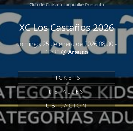
Club de Ciclismo Lanpubike
Presenta
XC Los Castaños 2026
domingo, 25 de enero de 2026 08:30
-
13:30
@
Arauco
TICKETS
DETALLES
UBICACIÓN