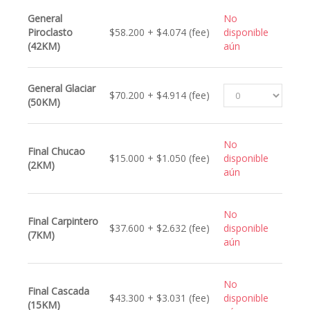
General
No
Piroclasto
$58.200 + $4.074 (fee)
disponible
(42KM)
aún
General Glaciar
$70.200 + $4.914 (fee)
(50KM)
No
Final Chucao
$15.000 + $1.050 (fee)
disponible
(2KM)
aún
No
Final Carpintero
$37.600 + $2.632 (fee)
disponible
(7KM)
aún
No
Final Cascada
$43.300 + $3.031 (fee)
disponible
(15KM)