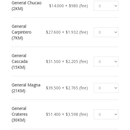
General Chucao
$14.000 + $980 (fee)
(2KM)
General
Carpintero
$27.600 + $1.932 (fee)
(7KM)
General
Cascada
$31.500 + $2.205 (fee)
(15KM)
General Magna
$39.500 + $2.765 (fee)
(21KM)
General
Crateres
$51.400 + $3.598 (fee)
(30KM)